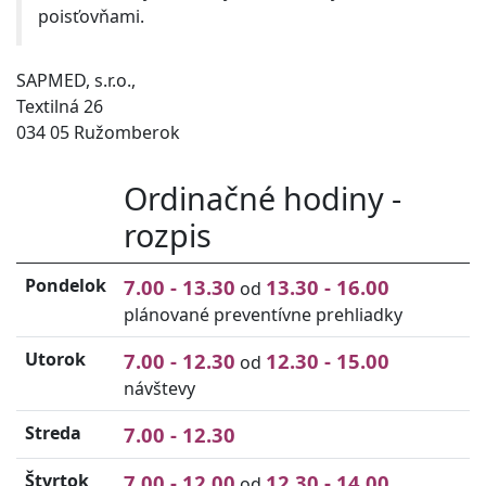
poisťovňami.
SAPMED, s.r.o.,
Textilná 26
034 05 Ružomberok
Ordinačné hodiny -
rozpis
Pondelok
7.00 - 13.30
13.30 - 16.00
od
plánované preventívne prehliadky
Utorok
7.00 - 12.30
12.30 - 15.00
od
návštevy
Streda
7.00 - 12.30
Štvrtok
7.00 - 12.00
12.30 - 14.00
od